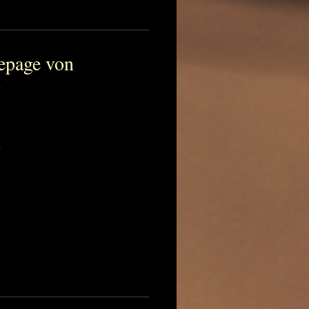
epage von
r
n