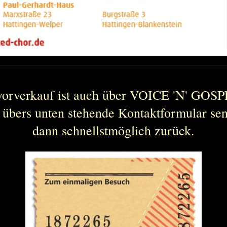
vorverkauf ist auch über VOICE 'N' GOSP
 übers unten stehende Kontaktformular se
dann schnellstmöglich zurück.