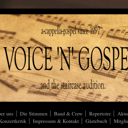
er uns
Die Stimmen
Band & Crew
Repertoire
Aktu
onzertkritik
Impressum & Kontakt
Gästebuch
Mitgli