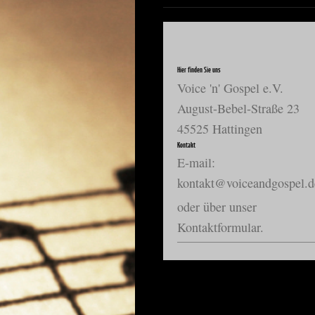
Hier finden Sie uns
Voice 'n' Gospel e.V.
August-Bebel-Straße
23
45525
Hattingen
Kontakt
E-mail:
kontakt@voiceandgospel.d
oder über unser
Kontaktformular.