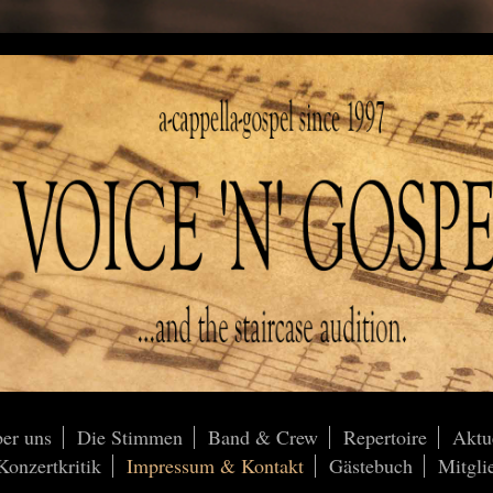
er uns
Die Stimmen
Band & Crew
Repertoire
Aktu
onzertkritik
Impressum & Kontakt
Gästebuch
Mitgli